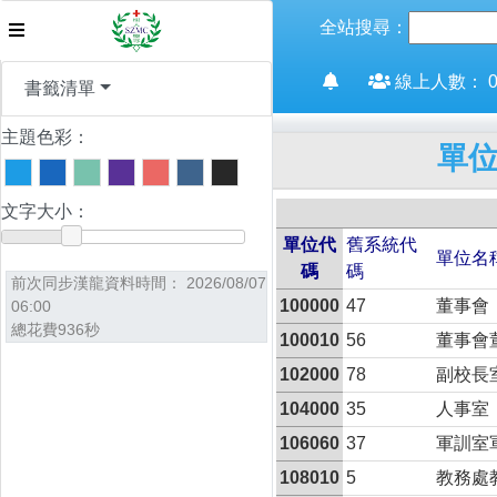
全站搜尋：
線上人數：
書籤清單
主題色彩：
單
文字大小：
單位代
舊系統代
單位名
碼
碼
前次同步漢龍資料時間：
2026/08/07
100000
47
董事會
06:00
總花費936秒
100010
56
董事會
102000
78
副校長
104000
35
人事室
106060
37
軍訓室
108010
5
教務處